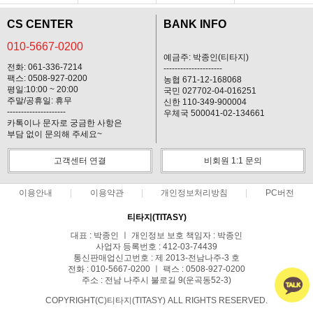
CS CENTER
BANK INFO
010-5667-0200
예금주: 박종인(티타지)
전화: 061-336-7214
---------------------
팩스: 0508-927-0200
농협 671-12-168068
평일:10:00 ~ 20:00
국민 027702-04-016251
주말/공휴일: 휴무
신한 110-349-900004
---------------------
우체국 500041-02-134661
카톡이나 문자로 궁금한 사항은
부담 없이 문의해 주세요~
고객센터 연결
비회원 1:1 문의
이용안내
이용약관
개인정보처리방침
PC버전
티타지(TITASY)
대표 : 박종인 ㅣ 개인정보 보호 책임자 : 박종인
사업자 등록번호 : 412-03-74439
통신판매업신고번호 : 제 2013-전남나주-3 호
전화 : 010-5667-0200 ㅣ 팩스 : 0508-927-0200
주소 : 전남 나주시 불로길 9(운곡동52-3)
COPYRIGHT(C)티타지(TITASY) ALL RIGHTS RESERVED.