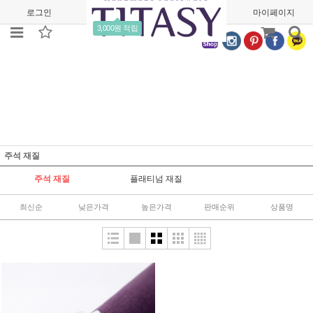
로그인
회원가입
주문조회
마이페이지
3,000원 적립
주석 재질
주석 재질
플래티넘 재질
최신순
낮은가격
높은가격
판매순위
상품명