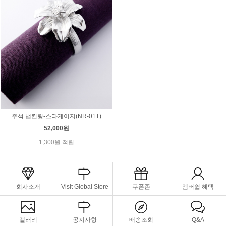
주석 냅킨링-스타게이저(NR-01T)
52,000원
1,300원 적립
회사소개
Visit Global Store
쿠폰존
멤버쉽 혜택
갤러리
공지사항
배송조회
Q&A