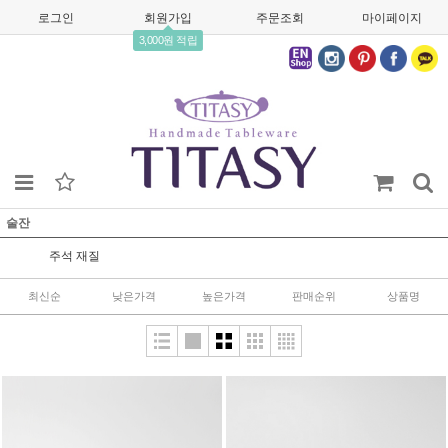
로그인
회원가입
주문조회
마이페이지
3,000원 적립
술잔
주석 재질
최신순
낮은가격
높은가격
판매순위
상품명