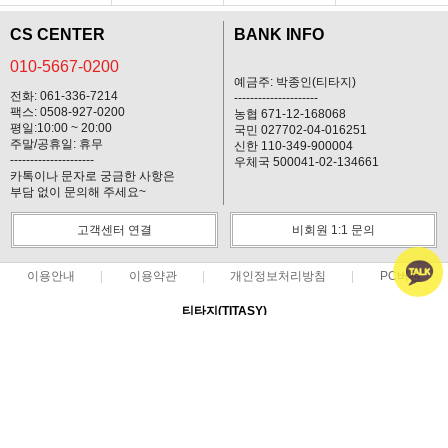
CS CENTER
BANK INFO
010-5667-0200
예금주: 박종인(티타지)
전화: 061-336-7214
---------------------
팩스: 0508-927-0200
농협 671-12-168068
평일:10:00 ~ 20:00
국민 027702-04-016251
주말/공휴일: 휴무
신한 110-349-900004
---------------------
우체국 500041-02-134661
카톡이나 문자로 궁금한 사항은
부담 없이 문의해 주세요~
고객센터 연결
비회원 1:1 문의
이용안내
이용약관
개인정보처리방침
PC버전
티타지(TITASY)
대표 : 박종인 ㅣ 개인정보 보호 책임자 : 박종인
사업자 등록번호 : 412-03-74439
통신판매업신고번호 : 제 2013-전남나주-3 호
전화 : 010-5667-0200 ㅣ 팩스 : 0508-927-0200
주소 : 전남 나주시 불로길 9(운곡동52-3)
COPYRIGHT(C)티타지(TITASY) ALL RIGHTS RESERVED.