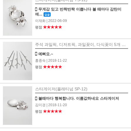
무게감 있고 반짝반짝 이쁩니다 볼 때마다 감탄이
에...
답글
이재화
| 2022-06-09
★★★★★
평점
주석 과일픽, 디저트픽, 과일꽂이, 다식꽂이 5개 세트-차나뭇가지(FP-03T)
예뻐요.~
홍종숙
| 2018-11-22
★★★★★
평점
스타게이저(플래티넘 SP-12)
볼때마다 행복합니다. 이름값하네요 스타게이저
김미경
| 2018-11-20
★★★★★
평점