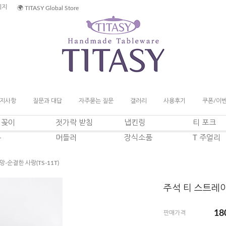
이지
🌍 TITASY Global Store
지사항
질문과 대답
자주묻는 질문
갤러리
사용후기
쿠폰/이
일꽂이
젓가락 받침
냅킨링
티 포크
푼
머들러
장식소품
T 주얼리
-순결한 사랑(TS-11T)
주석 티 스트레이너
18
판매가격