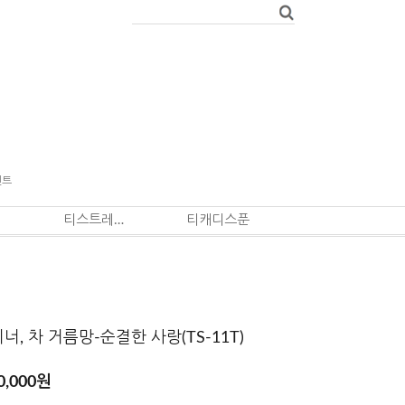
벤트
티스트레이너
티캐디스푼
, 차 거름망-순결한 사랑(TS-11T)
0,000
원