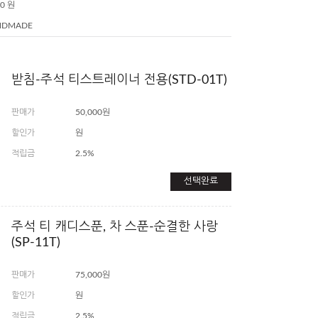
00 원
NDMADE
받침-주석 티스트레이너 전용(STD-01T)
판매가
50,000원
할인가
원
적립금
2.5%
선택완료
주석 티 캐디스푼, 차 스푼-순결한 사랑
(SP-11T)
판매가
75,000원
할인가
원
적립금
2.5%