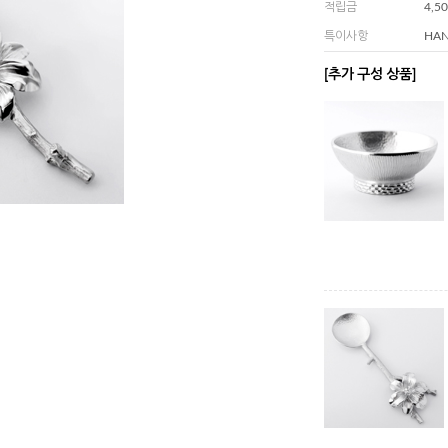
적립금
4,5
특이사항
HA
[추가 구성 상품]