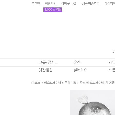
로그인
회원가입
장바구니
(
0
)
주문/배송조회
마이페
3,000원 적립
공
그릇/접시/잔
술잔
과
찻잔받침
실버웨어
스
HOME
>
티스트레이너
>
주석 재질
> 주석 티 스트레이너, 차 거름망