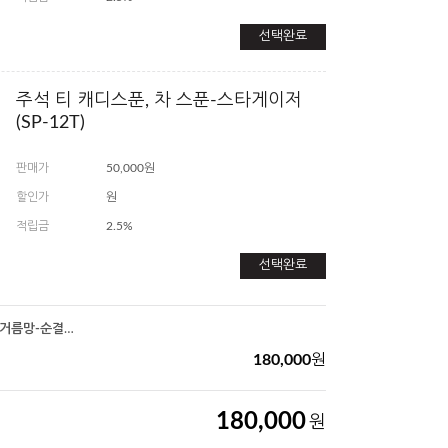
선택완료
주석 티 캐디스푼, 차 스푼-스타게이저
(SP-12T)
판매가
50,000원
할인가
원
적립금
2.5%
선택완료
주석 티 스트레이너, 차 거름망-순결한 사랑(TS-11T)
180,000
원
180,000
원