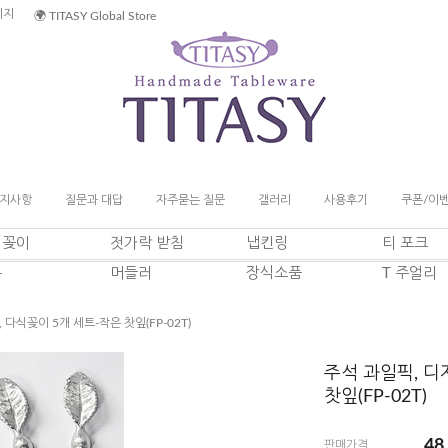
이지
🌍 TITASY Global Store
지사항
질문과 대답
자주묻는 질문
갤러리
사용후기
쿠폰/이
일꽂이
젓가락 받침
냅킨링
티 포크
푼
머들러
장식소품
T 주얼리
 다식꽂이 5개 세트-작은 찻잎(FP-02T)
주석 과일픽, 디
찻잎(FP-02T)
48
판매가격