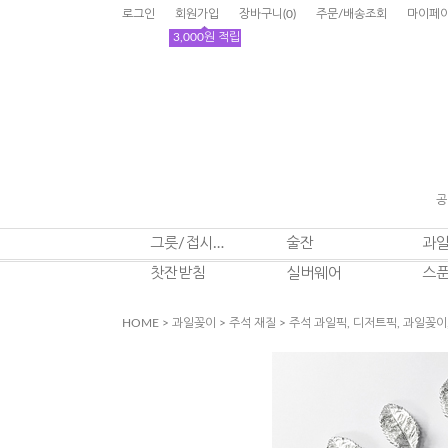
로그인
회원가입
장바구니
(
0
)
주문/배송조회
마이페
3,000원 적립
공
그릇/접시/잔
술잔
과
찻잔받침
실버웨어
스
HOME
>
과일꽂이
>
주석 재질
> 주석 과일픽, 디저트픽, 과일꽂이,