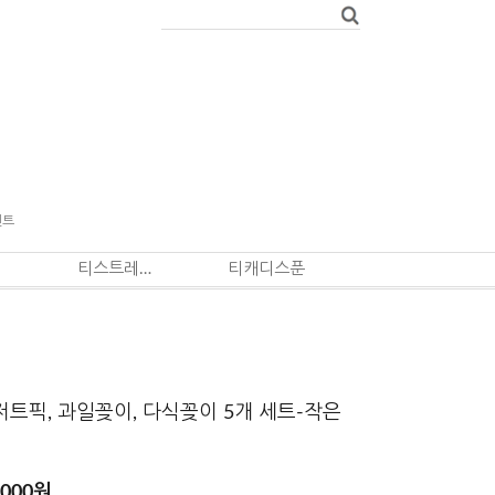
벤트
티스트레이너
티캐디스푼
저트픽, 과일꽂이, 다식꽂이 5개 세트-작은
,000
원