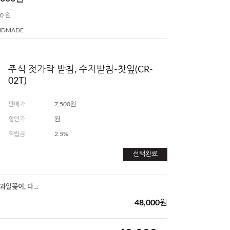
00 원
NDMADE
주석 젓가락 받침, 수저받침-찻잎(CR-
02T)
판매가
7,500원
할인가
원
적립금
2.5%
선택완료
주석 과일픽, 디저트픽, 과일꽂이, 다식꽂이 5개 세트-작은 찻잎(FP-02T)
48,000
원