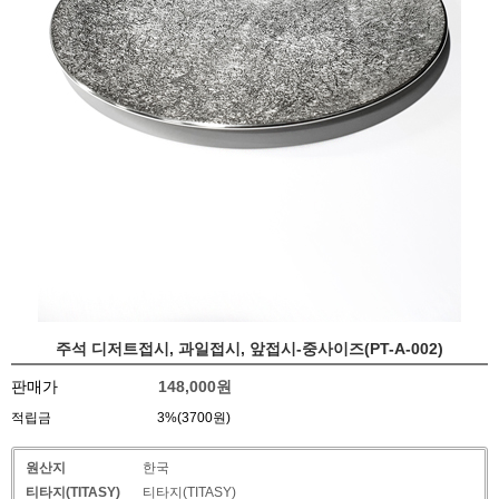
주석 디저트접시, 과일접시, 앞접시-중사이즈(PT-A-002)
판매가
148,000
원
적립금
3%(3700원)
원산지
한국
티타지(TITASY)
티타지(TITASY)