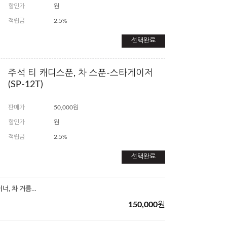
할인가
원
적립금
2.5%
선택완료
주석 티 캐디스푼, 차 스푼-스타게이저
(SP-12T)
판매가
50,000원
할인가
원
적립금
2.5%
선택완료
주석 망사형 티 스트레이너, 차 거름망-순결한 사랑(TS-11TM)
150,000
원