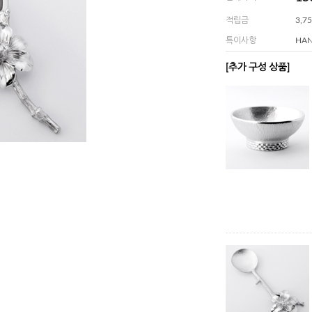
적립금
3,7
특이사항
HA
[추가 구성 상품]