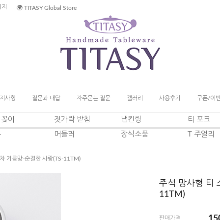
이지
🌍 TITASY Global Store
지사항
질문과 대답
자주묻는 질문
갤러리
사용후기
쿠폰/이
일꽂이
젓가락 받침
냅킨링
티 포크
푼
머들러
장식소품
T 주얼리
차 거름망-순결한 사랑(TS-11TM)
주석 망사형 티 
11TM)
15
판매가격