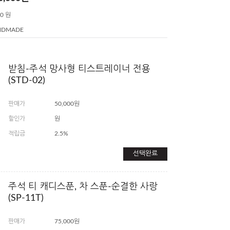
50 원
NDMADE
받침-주석 망사형 티스트레이너 전용
(STD-02)
판매가
50,000원
할인가
원
적립금
2.5%
선택완료
주석 티 캐디스푼, 차 스푼-순결한 사랑
(SP-11T)
판매가
75,000원