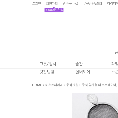
로그인
회원가입
장바구니
(
0
)
주문/배송조회
마이페
3,000원 적립
공
그릇/접시/잔
술잔
과
찻잔받침
실버웨어
스
HOME
>
티스트레이너
>
주석 재질
> 주석 망사형 티 스트레이너, 