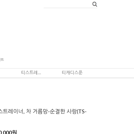
벤트
티스트레이너
티캐디스푼
스트레이너, 차 거름망-순결한 사랑(TS-
0,000
원